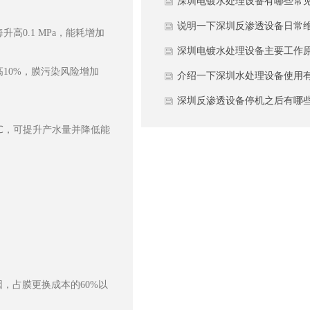
能是什么原因导致？
深圳电镀水处理设备有哪些常
技术难点？
说明一下深圳反渗透设备日常
高0.1 MPa，能耗增加
护与常见故障？
深圳电镀水处理设备主要工作
10%，膜污染风险增加
理有哪些？
介绍一下深圳水处理设备使用
哪几种常见分类？
深圳反渗透设备停机之后有哪
检修技巧？
5℃，可提升产水量并降低能
，占膜更换成本的60%以