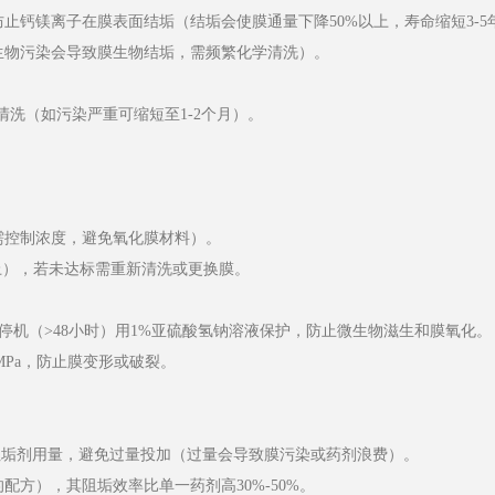
止钙镁离子在膜表面结垢（结垢会使膜通量下降50%以上，寿命缩短3-5
生物污染会导致膜生物结垢，需频繁化学清洗）。
清洗（如污染严重可缩短至1-2个月）。
需控制浓度，避免氧化膜材料）。
上），若未达标需重新清洗或更换膜。
停机（>48小时）用1%亚硫酸氢钠溶液保护，防止微生物滋生和膜氧化。
 MPa，防止膜变形或破裂。
算阻垢剂用量，避免过量投加（过量会导致膜污染或药剂浪费）。
方），其阻垢效率比单一药剂高30%-50%。