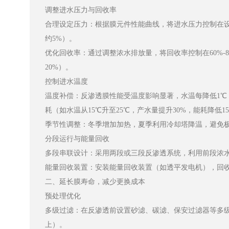
调整进水压力与回收率
合理设定压力：根据膜元件性能曲线，将进水压力控制在设计范围
约5%）。
优化回收率：通过调整浓水排放量，将回收率控制在60%-
20%）。
控制进水温度
温度补偿：反渗透膜性能受温度影响显著，水温每降低1℃，
耗（如水温从15℃升至25℃，产水量提升30%，能耗降低1
季节性调整：冬季增加加热，夏季利用冷却塔降温，避免
分段运行与能量回收
多段串联设计：采用两段或三段反渗透系统，利用前段浓水
能量回收装置：安装能量回收装置（如透平发电机），回收浓
二、延长膜寿命，减少更换成本
预处理优化
多级过滤：在反渗透前设置砂滤、碳滤、保安过滤器等多级
上）。