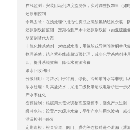
在线监测：安装阻垢剂浓度监测仪，实时调整投加量（如
还原剂控制
余氯去除：在预处理中用活性炭或亚硫酸氢钠还原余氯，防止膜
还原剂残留监测：定期检测产水中还原剂残留（如亚硫酸
杀菌剂替代方案
非氧化性杀菌剂：对敏感水质，用氯胺或异噻唑啉酮替代
物理杀菌：结合紫外线或超滤预处理，减少化学杀菌剂使
四、提升系统效率，降低水资源浪费
浓水回收利用
分级利用：将浓水用于冲厕、绿化、冷却塔补水等非饮用场景
浓水处理：对高盐浓水，采用二级反渗透或电渗析进一步浓缩，减少
产水率优化
变频控制：根据用水需求调整高压泵频率，避免产水过剩
缓冲水箱：设置产水缓冲水箱，平衡产水与用水波动，减少高
泄漏检测与修复
定期巡检：检查管道、阀门、膜壳等连接处是否泄漏（泄漏会