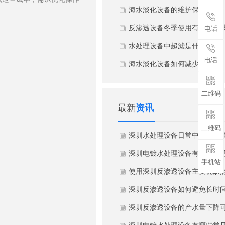
现泄露
海水淡化设备的维护保养技巧
反渗透设备冬季使用有特别的
电话
巧
水处理设备中超滤是什么？
电话
海水淡化设备如何减少维修成
本？
二维码
最新
资讯
二维码
深圳水处理设备日常中有哪些
护方法？
深圳电镀水处理设备有哪些常
手机站
错误做法？
使用深圳反渗透设备主要优缺
分别是什么？
深圳反渗透设备如何避免长时
停机空载运行？
深圳反渗透设备的产水量下降