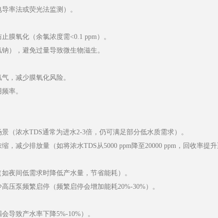
电导率法或荧光法监测）。
氧化（余氯浓度需<0.1 ppm）。
氢钠），避免过量导致微生物滋生。
氯气，减少膜氧化风险。
用频率。
（浓水TDS通常为进水2-3倍，仍可满足部分低水质需求）。
排放量（如将浓水TDS从5000 ppm降至20000 ppm，回收率提升
（如夜间低需求时降低产水量，节省能耗）。
压泵频繁启停（频繁启停会增加能耗20%-30%）。
导致产水率下降5%-10%）。