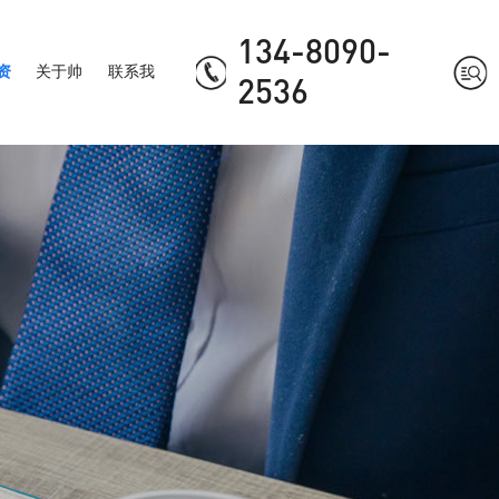
134-8090-
资
关于帅
联系我
2536
诚
们