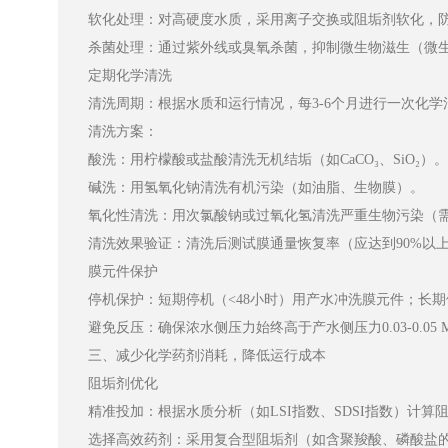
软化处理：对高硬度水质，采用离子交换或阻垢剂软化，防
杀菌处理：通过紫外线或臭氧杀菌，抑制微生物滋生（微
定期化学清洗
清洗周期：根据水质和运行情况，每3-6个月进行一次化学
清洗方案：
酸洗：用柠檬酸或盐酸清洗无机结垢（如CaCO₃、SiO₂）。
碱洗：用氢氧化钠清洗有机污染（如油脂、生物膜）。
氧化性清洗：用次氯酸钠或过氧化氢清洗严重生物污染（
清洗效果验证：清洗后测试膜通量恢复率（应达到90%以
膜元件保护
停机保护：短期停机（<48小时）用产水冲洗膜元件；长期
避免反压：确保浓水侧压力始终高于产水侧压力0.03-0.05
三、减少化学药剂消耗，降低运行成本
阻垢剂优化
精准投加：根据水质分析（如LSI指数、SDSI指数）计
选择高效药剂：采用复合型阻垢剂（如含聚羧酸、磷酸盐的配