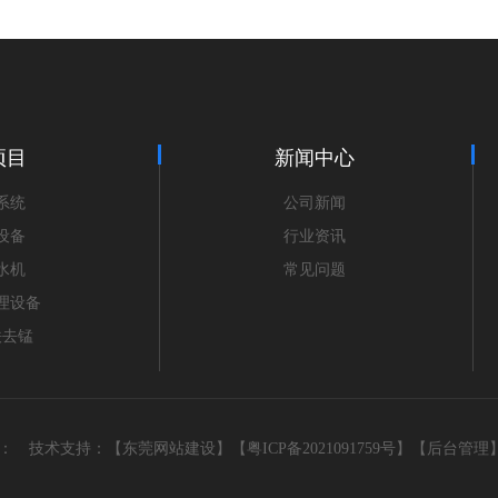
项目
新闻中心
系统
公司新闻
设备
行业资讯
水机
常见问题
理设备
铁去锰
量：
技术支持：
【东莞网站建设】
【粤ICP备2021091759号】
【后台管理