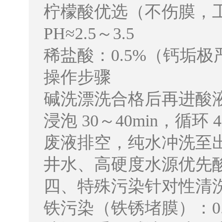
柠檬酸优选（不伤膜，工
PH≈2.5～3.5
稀盐酸：0.5%（钙垢极
操作步骤
碱洗漂洗合格后再进酸
浸泡 30～40min，循环 4
废液排空，纯水冲洗至出
井水、高硬度水源优先
四、特殊污染针对性清
铁污染（铁锈堵膜）：0.